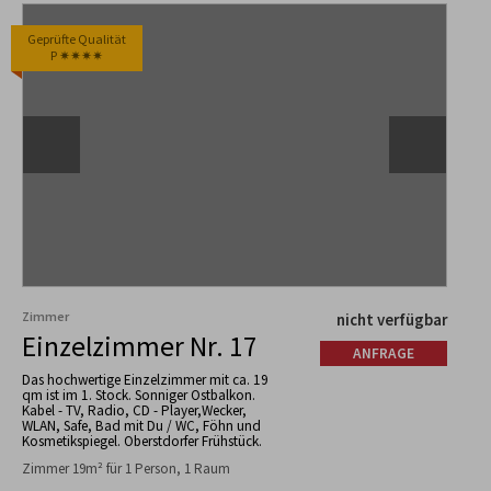
Geprüfte Qualität
P ✷✷✷✷
Zimmer
nicht verfügbar
Einzelzimmer Nr. 17
ANFRAGE
Das hochwertige Einzelzimmer mit ca. 19
qm ist im 1. Stock. Sonniger Ostbalkon.
Kabel - TV, Radio, CD - Player,Wecker,
WLAN, Safe, Bad mit Du / WC, Föhn und
Kosmetikspiegel. Oberstdorfer Frühstück.
Zimmer 19m² für 1 Person, 1 Raum