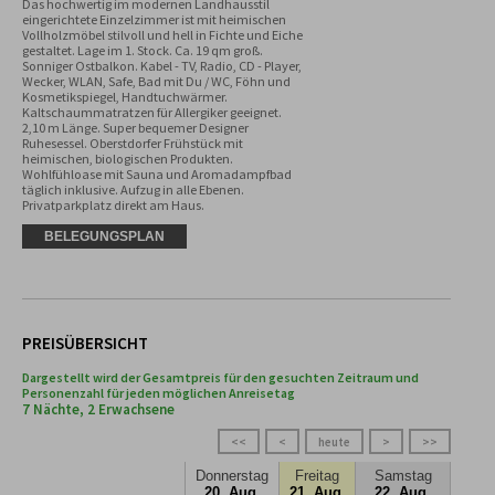
Das hochwertig im modernen Landhausstil 
eingerichtete Einzelzimmer ist mit heimischen 
Vollholzmöbel stilvoll und hell in Fichte und Eiche 
gestaltet. Lage im 1. Stock. Ca. 19 qm groß. 
Sonniger Ostbalkon. Kabel - TV, Radio, CD - Player, 
Wecker, WLAN, Safe, Bad mit Du / WC, Föhn und 
Kosmetikspiegel, Handtuchwärmer. 
Kaltschaummatratzen für Allergiker geeignet. 
2,10 m Länge. Super bequemer Designer 
Ruhesessel. Oberstdorfer Frühstück mit 
heimischen, biologischen Produkten. 
Wohlfühloase mit Sauna und Aromadampfbad 
täglich inklusive. Aufzug in alle Ebenen. 
Privatparkplatz direkt am Haus.
BELEGUNGSPLAN
PREISÜBERSICHT
Dargestellt wird der Gesamtpreis für den gesuchten Zeitraum und
Personenzahl für jeden möglichen Anreisetag
7 Nächte, 2 Erwachsene
<<
<
heute
>
>>
Donnerstag
Freitag
Samstag
20. Aug.
21. Aug.
22. Aug.