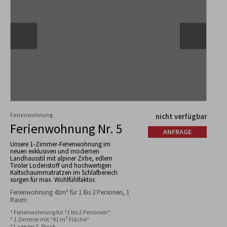
Ferienwohnung
nicht verfügbar
Ferienwohnung Nr. 5
ANFRAGE
Unsere 1-Zimmer-Ferienwohnung im
neuen exklusiven und modernen
Landhausstil mit alpiner Zirbe, edlem
Tiroler Lodenstoff und hochwertigen
Kaltschaummatratzen im Schlafbereich
sorgen für max. Wohlfühlfaktor.
Ferienwohnung 41m² für 1 Bis 2 Personen, 1
Raum
* Ferienwohnung für *1 bis 2 Personen*

* 1 Zimmer mit *41 m² Fläche*

* Lage im 1. Stock
