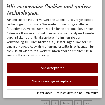
Wir verwenden Cookies und andere
Technologien.
Wir und unsere Partner verwenden Cookies und vergleichbare
Technologien, um unsere Webseite optimal zu gestalten und
fortlaufend zu verbessern. Dabei können personenbezogene
Produkt
292,60
Daten wie Browserinformationen erfasst und analysiert werden.
€
Frühstücksbuffet für
Durch Klicken auf „Alle akzeptieren“ stimmen Sie der
BUCHEN
Verwendung zu. Durch Klicken auf „Einstellungen“ können Sie
19,90 € Person/Tag
7 Nächte, 2
eine individuelle Auswahl treffen und erteilte Einwilligungen für
Personen
die Zukunft widerrufen. Weitere Informationen erhalten Sie in
Gerne können Sie zu unseren
Ferienwohnungen, das reichhaltige
unserer Datenschutzerklärung.
Oberstdorfer Frühstücksbuffet, mit
überwiegend heimischen und
biologischen Produkten, dazu buchen.
Alle akzeptieren
Nur notwendige akzeptieren
Einstellungen
·
Datenschutzerklärung
·
Impressum
BELEGUNGSPLAN
<<
<
heute
>
>>