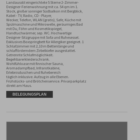
Landausstil eingerichtete 5 Sterne 2-Zimmer-
Designer-Ferienwohnung mit ca. 54 qm im 1. 
Stock, großer sonniger Südbalkon mit Bergblick, 
Kabel - TV, Radio, CD - Player,

Wecker, Telefon, WLAN (gratis), Safe, Küche mit 
Spülmaschine und Mikrowelle, geräumiges Bad 
mit Du, Föhn und Kosmetikspiegel,

Handtuchwärmer, sep. WC. Hochwertige 
Designer-Sitzgruppe mit Sofa und Ruhesessel. 
Exklusives Boxspringbett für Allergiker geeignet. 1 
Schlafzimmer mit 2,10 m Bettenlänge und 
schlafförderndem Zirbelkiefer ausgestattet. 
Getrennte Schlafmöglichkeit. 
Begehbarerkleiderschrank.

Wohlfühloase mit finnischer Sauna, 
Aromadampfbad, Infrarotkabine, 
Erlebnisduschen und Ruhebereich

täglich inklusive. Aufzug in alle Ebenen.

Frühstücks- und Brötchenservice. Privarparkplatz 
direkt am Haus.
BELEGUNGSPLAN