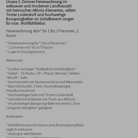
Unsere 1-Zimmer-Ferienwohnung im
exklusiven und modernen Landhausstil
mit heimischen Altholz-Elementen, edlem
Tiroler Lodenstoff und hochwertige
Boxspringbetten im Schlafbereich sorgen
für max. Wohlfühlfaktor.
Ferienwohnung 41m² für 1 Bis 2 Personen, 1
Raum
* Ferienwohnung für *1 bis 2 Personen*

* 1 Zimmer mit *41 m² Fläche

* Lage im Dachgeschoss

Merkmale:

* Großer sonniger *Südbalkon mit Bergblick*

* Kabel – TV, Radio, CD – Player, Wecker, Telefon, 
*WLAN*, Safe

* Küchenzeile mit Spülmaschine und Mikrowelle

* Bad mit Du/WC, Föhn, Kosmetikspiegel, 
Handtuchwärmer

* Hochwertiges Sofa mit Tiroler Lodenstoff

* Gemütliche Eckbank mit Tisch aus Altholz

* Hochwertiges Boxspring-Bett mit einer 2,10 m 
Länge für Allergiker* geeignet

Außerdem

* Wohlfühloase mit Sauna und Aromadampfbad 
täglich inklusive

* Aufzug in alle Ebenen

* Frühstücks- und Brötchenservice
