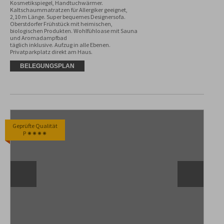
Kosmetikspiegel, Handtuchwärmer. 
Kaltschaummatratzen für Allergiker geeignet, 
2,10 m Länge. Super bequemes Designersofa. 
Oberstdorfer Frühstück mit heimischen, 
biologischen Produkten. Wohlfühloase mit Sauna 
und Aromadampfbad

täglich inklusive. Aufzug in alle Ebenen.

Privatparkplatz direkt am Haus.
BELEGUNGSPLAN
Geprüfte Qualität
P ✷✷✷✷