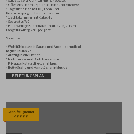
* Stilvolle Sofa-Garnitur mit Ruhesessel 

* Offene Küche mit Spülmaschine und Mikrowelle

* Tageslicht-Bad mit Du, Föhn und 
Kosmetikspiegel, Handtuchwärmer

* 1 Schlafzimmer mit Kabel-TV

* Separates WC 

* Hochwertige Kaltschaummatratzen, 2,10 m 
Länge für Allergiker* geeignet

Sonstiges

* Wohlfühloase mit Sauna und Aromadampfbad 
täglich inklusive

* Aufzug in alle Ebenen

* Frühstücks- und Brötchenservice

* Privatparkplatz direkt am Haus

* Bettwäsche und Handtücher inklusive
BELEGUNGSPLAN
Geprüfte Qualität
P ✷✷✷✷