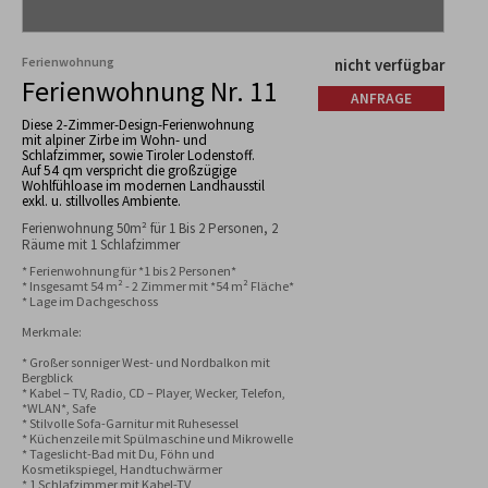
Ferienwohnung
nicht verfügbar
Ferienwohnung Nr. 11
ANFRAGE
Diese 2-Zimmer-Design-Ferienwohnung
mit alpiner Zirbe im Wohn- und
Schlafzimmer, sowie Tiroler Lodenstoff.
Auf 54 qm verspricht die großzügige
Wohlfühloase im modernen Landhausstil
exkl. u. stillvolles Ambiente.
Ferienwohnung 50m² für 1 Bis 2 Personen, 2
Räume mit 1 Schlafzimmer
* Ferienwohnung für *1 bis 2 Personen*

* Insgesamt 54 m² - 2 Zimmer mit *54 m² Fläche*

* Lage im Dachgeschoss

Merkmale:

* Großer sonniger West- und Nordbalkon mit 
Bergblick

* Kabel – TV, Radio, CD – Player, Wecker, Telefon, 
*WLAN*, Safe

* Stilvolle Sofa-Garnitur mit Ruhesessel 

* Küchenzeile mit Spülmaschine und Mikrowelle

* Tageslicht-Bad mit Du, Föhn und 
Kosmetikspiegel, Handtuchwärmer

* 1 Schlafzimmer mit Kabel-TV
