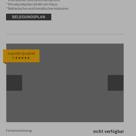
* Privatparkplatz direkt am Haus

* Bettwäsche und Handtücher inklusive
BELEGUNGSPLAN
Geprüfte Qualität
F ✷✷✷✷✷
Ferienwohnung
nicht verfügbar