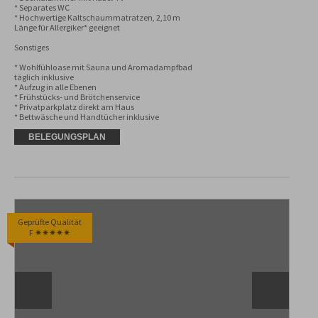
* Separates WC 

* Hochwertige Kaltschaummatratzen, 2,10 m 
Länge für Allergiker* geeignet

Sonstiges

* Wohlfühloase mit Sauna und Aromadampfbad 
täglich inklusive

* Aufzug in alle Ebenen

* Frühstücks- und Brötchenservice

* Privatparkplatz direkt am Haus

* Bettwäsche und Handtücher inklusive
BELEGUNGSPLAN
Geprüfte Qualität
F ✷✷✷✷✷