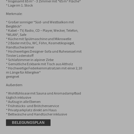
* Insgesamt 65 m² - 3 Zimmer mit *65 m² Fläche*

* Lage im 1. Stock

Merkmale:

* Großer sonniger *Süd- und Westbalkon mit 
Bergblick*

* Kabel – TV, Radio, CD – Player, Wecker, Telefon, 
*WLAN*, Safe

* Küche mit Spülmaschine und Mikrowelle

* 2 Bäder mit Du, WC, Föhn, Kosmetikspiegel, 
Handtuchwärmer

* Hochwertiges Designer-Sofa und Ruhesessel mit 
Tiroler Lodenstoff 

* Schlafzimmer in alpiner Zirbe

* Gemütliche Eckbank mit Tisch aus Altholz

* Hochwertige Federkernmatratzen mit einer 2,10 
m Länge für Allergiker* 

geeignet

Außerdem

* Wohlfühloase mit Sauna und Aromadampfbad 
täglich inklusive

* Aufzug in alle Ebenen

* Frühstücks- und Brötchenservice

* Privatparkplatz direkt am Haus

* Bettwäsche und Handtücher inklusive
BELEGUNGSPLAN