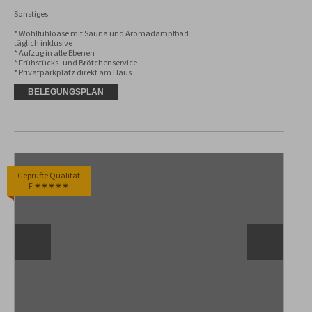
Sonstiges

* Wohlfühloase mit Sauna und Aromadampfbad 
täglich inklusive

* Aufzug in alle Ebenen

* Frühstücks- und Brötchenservice

* Privatparkplatz direkt am Haus
BELEGUNGSPLAN
Geprüfte Qualität
F ✷✷✷✷✷