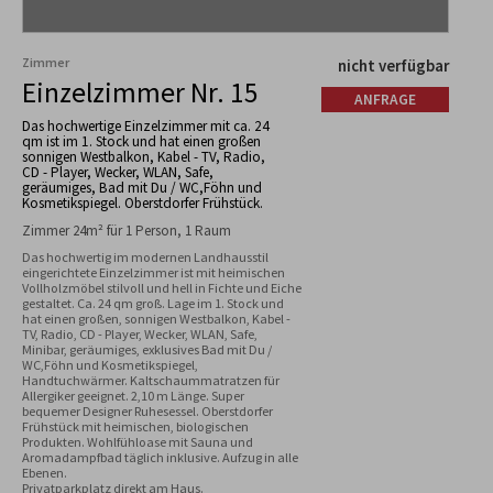
Zimmer
nicht verfügbar
Einzelzimmer Nr. 15
ANFRAGE
Das hochwertige Einzelzimmer mit ca. 24
qm ist im 1. Stock und hat einen großen
sonnigen Westbalkon, Kabel - TV, Radio,
CD - Player, Wecker, WLAN, Safe,
geräumiges, Bad mit Du / WC,Föhn und
Kosmetikspiegel. Oberstdorfer Frühstück.
Zimmer 24m² für 1 Person, 1 Raum
Das hochwertig im modernen Landhausstil 
eingerichtete Einzelzimmer ist mit heimischen 
Vollholzmöbel stilvoll und hell in Fichte und Eiche 
gestaltet. Ca. 24 qm groß. Lage im 1. Stock und 
hat einen großen, sonnigen Westbalkon, Kabel - 
TV, Radio, CD - Player, Wecker, WLAN, Safe, 
Minibar, geräumiges, exklusives Bad mit Du / 
WC,Föhn und Kosmetikspiegel, 
Handtuchwärmer. Kaltschaummatratzen für 
Allergiker geeignet. 2,10 m Länge. Super 
bequemer Designer Ruhesessel. Oberstdorfer 
Frühstück mit heimischen, biologischen 
Produkten. Wohlfühloase mit Sauna und 
Aromadampfbad täglich inklusive. Aufzug in alle 
Ebenen.

Privatparkplatz direkt am Haus.