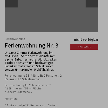
Ferienwohnung
nicht verfügbar
Ferienwohnung Nr. 3
ANFRAGE
Unsere 2-Zimmer-Ferienwohnung im
exklusiven und modernen Alpinstil mit
alpiner Zirbe, heimischen Altholz, edlem
Tiroler Lodenstoff und hochwertigen
Federkernmatratzen im Schlafbereich
sorgen für maximalen Wohlfühlfaktor.
Ferienwohnung 54m² für 1 Bis 2 Personen, 2
Räume mit 1 Schlafzimmer
Ferienwohnung für *1 bis 2 Personen*

* 2 Zimmer mit *54 m² Fläche*

* Lage im Erdgeschoß

Merkmale:

* Große sonnige *Südterrasse zum Garten*
