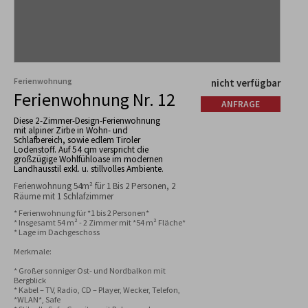
Ferienwohnung
nicht verfügbar
Ferienwohnung Nr. 12
ANFRAGE
Diese 2-Zimmer-Design-Ferienwohnung
mit alpiner Zirbe in Wohn- und
Schlafbereich, sowie edlem Tiroler
Lodenstoff. Auf 54 qm verspricht die
großzügige Wohlfühloase im modernen
Landhausstil exkl. u. stillvolles Ambiente.
Ferienwohnung 54m² für 1 Bis 2 Personen, 2
Räume mit 1 Schlafzimmer
* Ferienwohnung für *1 bis 2 Personen*

* Insgesamt 54 m² - 2 Zimmer mit *54 m² Fläche*

* Lage im Dachgeschoss

Merkmale:

* Großer sonniger Ost- und Nordbalkon mit 
Bergblick

* Kabel – TV, Radio, CD – Player, Wecker, Telefon, 
*WLAN*, Safe
