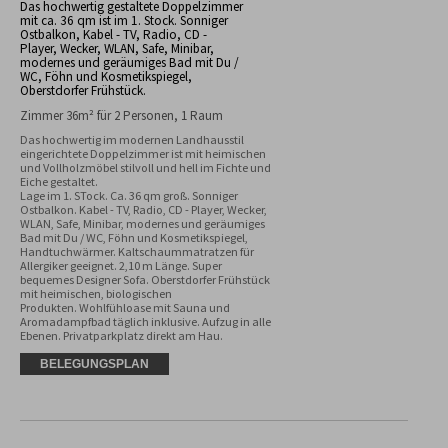
Das hochwertig gestaltete Doppelzimmer
mit ca. 36 qm ist im 1. Stock. Sonniger
Ostbalkon, Kabel - TV, Radio, CD -
Player, Wecker, WLAN, Safe, Minibar,
modernes und geräumiges Bad mit Du /
WC, Föhn und Kosmetikspiegel,
Oberstdorfer Frühstück.
Zimmer 36m² für 2 Personen, 1 Raum
Das hochwertig im modernen Landhausstil 
eingerichtete Doppelzimmer ist mit heimischen 
und Vollholzmöbel stilvoll und hell im Fichte und 
Eiche gestaltet.

Lage im 1. STock. Ca. 36 qm groß. Sonniger 
Ostbalkon. Kabel - TV, Radio, CD - Player, Wecker, 
WLAN, Safe, Minibar, modernes und geräumiges 
Bad mit Du / WC, Föhn und Kosmetikspiegel, 
Handtuchwärmer. Kaltschaummatratzen für 
Allergiker geeignet. 2,10 m Länge. Super 
bequemes Designer Sofa. Oberstdorfer Frühstück 
mit heimischen, biologischen

Produkten. Wohlfühloase mit Sauna und 
Aromadampfbad täglich inklusive. Aufzug in alle 
Ebenen. Privatparkplatz direkt am Hau.
BELEGUNGSPLAN