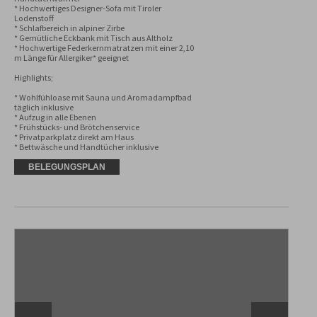
* Hochwertiges Designer-Sofa mit Tiroler 
Lodenstoff

* Schlafbereich in alpiner Zirbe

* Gemütliche Eckbank mit Tisch aus Altholz

* Hochwertige Federkernmatratzen mit einer 2,10 
m Länge für Allergiker* geeignet

Highlights;

* Wohlfühloase mit Sauna und Aromadampfbad 
täglich inklusive

* Aufzug in alle Ebenen

* Frühstücks- und Brötchenservice

* Privatparkplatz direkt am Haus

* Bettwäsche und Handtücher inklusive
BELEGUNGSPLAN