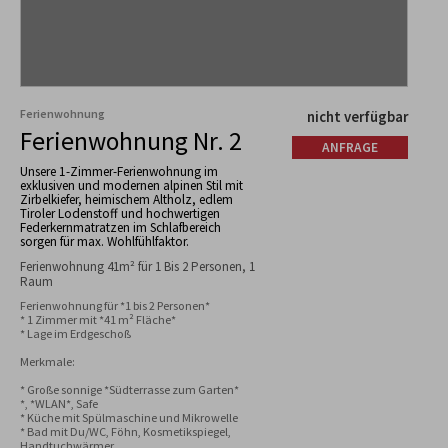
Ferienwohnung
nicht verfügbar
Ferienwohnung Nr. 2
ANFRAGE
Unsere 1-Zimmer-Ferienwohnung im
exklusiven und modernen alpinen Stil mit
Zirbelkiefer, heimischem Altholz, edlem
Tiroler Lodenstoff und hochwertigen
Federkernmatratzen im Schlafbereich
sorgen für max. Wohlfühlfaktor.
Ferienwohnung 41m² für 1 Bis 2 Personen, 1
Raum
Ferienwohnung für *1 bis 2 Personen*

* 1 Zimmer mit *41 m² Fläche*

* Lage im Erdgeschoß

Merkmale:

* Große sonnige *Südterrasse zum Garten*

*, *WLAN*, Safe

* Küche mit Spülmaschine und Mikrowelle

* Bad mit Du/WC, Föhn, Kosmetikspiegel, 
Handtuchwärmer
