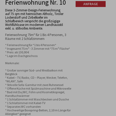
Ferienwohnung Nr. 10
ANFRAGE
Diese 3-Zimmer-Design-Ferienwohnung
auf 75 qm mit heimischen Altholz, Tiroler
Lodenstoff und Zirbelkiefer im
Schlafbereich verspricht die großzügige
Wohlfühloase im modernen Landhausstil
exkl. u. stillvolles Ambiente.
Ferienwohnung 75m² für 1 Bis 4 Personen, 3
Räume mit 2 Schlafzimmern
* Ferienwohnung für *1 bis 4 Personen*

* Insgesamt 75 m² - 3 Zimmer mit *75 m² Fläche*

* Preis: ab 130,00 €

* Lage im Dachgeschoss

Merkmale:

* Großer sonniger Süd- und Westbalkon mit 
Bergblick

* Kabel – TV, Radio, CD – Player, Wecker, Telefon, 
*WLAN*, Safe

* Stilvolle Sofa-Garnitur mit zwei Ruhesessel 

* Offene Küche mit Spülmaschine und Mikrowelle

* Bad mit Du/WC, Föhn und Kosmetikspiegel, 
Handtuchwärmer

* 1 Schlafzimmer mit Waschbecken und Dusche

* 1 Schlafzimmer mit Kabel-TV

* Separates WC vorhanden

* Hochwertige Boxspring-Betten, 2,10 m Länge für 
Allergiker* geeignet
