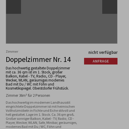
Zimmer
nicht verfügbar
Doppelzimmer Nr. 14
ANFRAGE
Das hochwertig gestaltete Doppelzimmer
mit ca. 36 qm ist im 1. Stock, großer
Balkon, Kabel - TV, Radio, CD - Player,
Wecker, WLAN, geräumiges modernes
Bad mit Du / WC mit Föhn und
Kosmetikspiegel. Oberstdorfer Frühstück.
Zimmer 36m² für 2 Personen
Das hochwertig im modernen Landhausstil 
eingrichtete Doppelzimmer ist mit heimischen 
Vollholzmöbeln in Fichte und Eiche stilvoll und 
hell gestaltet. Lage im 1. Stock. Ca. 36 qm groß. 
Großer sonniger Balkon, Kabel - TV, Radio, CD - 
Player, Wecker, WLAN, Safe, Minibar, geräumiges, 
modernes Bad mit Du / WC, Föhn und 