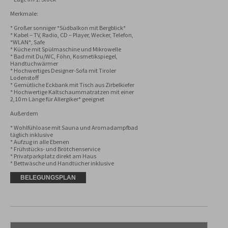
Merkmale:

* Großer sonniger *Südbalkon mit Bergblick*

* Kabel – TV, Radio, CD – Player, Wecker, Telefon, 
*WLAN*, Safe

* Küche mit Spülmaschine und Mikrowelle

* Bad mit Du/WC, Föhn, Kosmetikspiegel, 
Handtuchwärmer

* Hochwertiges Designer-Sofa mit Tiroler 
Lodenstoff

* Gemütliche Eckbank mit Tisch aus Zirbelkiefer

* Hochwertige Kaltschaummatratzen mit einer 
2,10 m Länge für Allergiker* geeignet

Außerdem

* Wohlfühloase mit Sauna und Aromadampfbad 
täglich inklusive

* Aufzug in alle Ebenen

* Frühstücks- und Brötchenservice

* Privatparkplatz direkt am Haus

* Bettwäsche und Handtücher inklusive
BELEGUNGSPLAN