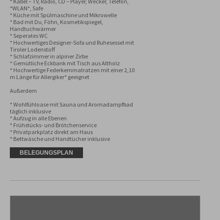
* Kabel – TV, Radio, CD – Player, Wecker, Telefon, 
*WLAN*, Safe

* Küche mit Spülmaschine und Mikrowelle

* Bad mit Du, Föhn, Kosmetikspiegel, 
Handtuchwärmer

* Seperates WC

* Hochwertiges Designer-Sofa und Ruhesessel mit 
Tiroler Lodenstoff 

* Schlafzimmer in alpiner Zirbe

* Gemütliche Eckbank mit Tisch aus Altholz

* Hochwertige Federkernmatratzen mit einer 2,10 
m Länge für Allergiker* geeignet

Außerdem

* Wohlfühloase mit Sauna und Aromadampfbad 
täglich inklusive

* Aufzug in alle Ebenen

* Frühstücks- und Brötchenservice

* Privatparkplatz direkt am Haus

* Bettwäsche und Handtücher inklusive
BELEGUNGSPLAN