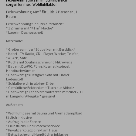
Federkernmatratzen im Schlafbereich
sorgen für max. Wohlfühlfaktor.
Ferienwohnung 41m² für 1 Bis 2 Personen, 1
Raum
Ferienwohnung für *1 bis 2 Personen*

* 1 Zimmer mit *41 m² Fläche*

* Lage im Dachgeschoß

Merkmale:

* Großer sonniger *Südbalkon mit Bergblick*

* Kabel – TV, Radio, CD – Player, Wecker, Telefon, 
*WLAN*, Safe

* Küche mit Spülmaschine und Mikrowelle

* Bad mit Du/WC, Föhn, Kosmetikspiegel, 
Handtuchwärmer

* Hochwertiges Designer-Sofa mit Tiroler 
Lodenstoff

* Schlafbereich in alpiner Zirbe

* Gemütliche Eckbank mit Tisch aus Altholz

* Hochwertige Federkernmatratzen mit einer 2,10 
m Länge für Allergiker* geeignet

Außerdem

* Wohlfühloase mit Sauna und Aromadampfbad 
täglich inklusive

* Aufzug in alle Ebenen

* Frühstücks- und Brötchenservice

* Privatparkplatz direkt am Haus

* Bettwäsche und Handtücher inklusive